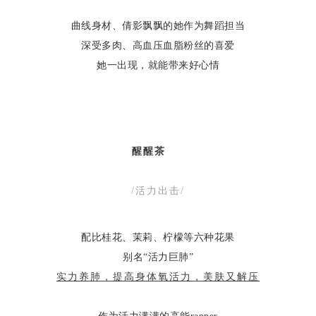
曲线身材、倩影飘飘的她作为舞蹈担当
深受多肉、高血压血脂粉丝的喜爱
她一出现，就能带来好心情
醒醒茶
/活力出击/
配比桂花、茉莉、柠檬等六种花果
别名“活力巨肺”
实力养肺，提高身体氧活力，美肤又解压