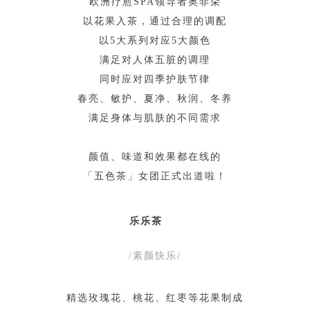
欧洲疗愈SPA领导者奥菲朵
以花果入茶，通过合理的调配
以5大系列对应5大颜色
满足对人体五脏的调理
同时应对四季护肤节律
春亮、敏护、夏净、秋润、冬养
满足身体与肌肤的不同需求
颜值、味道和效果都在线的
「五色茶」女团正式出道啦！
乐乐茶
/素颜快乐/
精选玫瑰花、桃花、红枣等花果制成