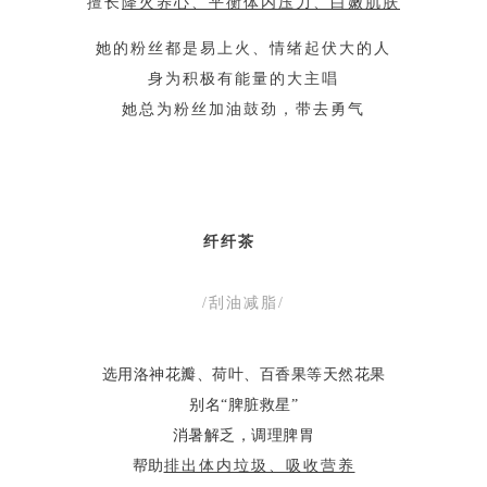
擅长
降火养心、平衡体内压力、白嫩肌肤
她的粉丝都是易上火、情绪起伏大的人
身为积极有能量的大主唱
她总为粉丝加油鼓劲，带去勇气
纤纤茶
/刮油减脂/
选用洛神花瓣、荷叶、百香果等天然花果
别名“脾脏救星”
消暑解乏，调理脾胃
帮助
排出体内垃圾、吸收营养