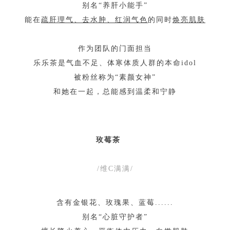
别名“养肝小能手”
能在
疏肝理气、去水肿、红润气色
的同时
焕亮肌肤
作为团队的门面担当
乐乐茶是气血不足、体寒体质人群的本命idol
被粉丝称为“素颜女神”
和她在一起，总能感到温柔和宁静
玫莓茶
/维C满满/
含有金银花、玫瑰果、蓝莓......
别名“心脏守护者”