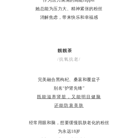
作为活力满满的高能rapper
她总能为压力大、精神紧张的粉丝
消解焦虑，带来快乐和幸福感
靓靓茶
/抗氧抗老/
完美融合黑枸杞、桑葚和覆盆子
别名“护肾先锋”
既能滋养肾脏，又能明目健脑
还能防衰美肤
经常用眼和脑，想要缓慢肌肤老化的粉丝
为永远18岁