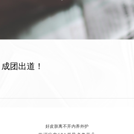
」成团出道！
好皮肤离不
开内养外护